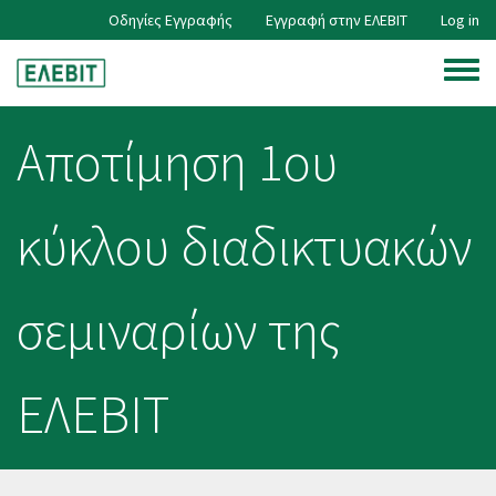
Skip
Οδηγίες Εγγραφής
Εγγραφή στην ΕΛΕΒΙΤ
Log in
User
to
main
Toggle
content
account
menu
Αποτίμηση 1ου
menu
κύκλου διαδικτυακών
σεμιναρίων της
ΕΛΕΒΙΤ