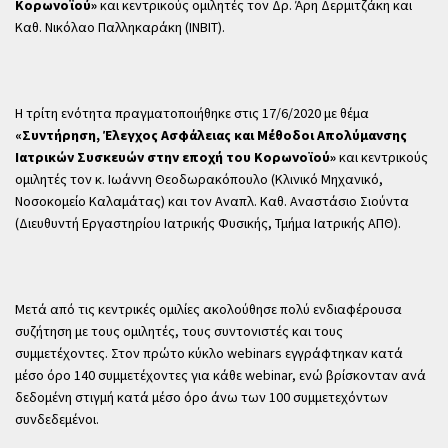
Κορωνοϊού»
και κεντρικούς ομιλητές τον Δρ. Άρη Δερμιτζάκη και
Καθ. Νικόλαο Παλληκαράκη (ΙΝΒΙΤ).
Η τρίτη ενότητα πραγματοποιήθηκε στις 17/6/2020 με θέμα
«Συντήρηση, Έλεγχος Ασφάλειας και Μέθοδοι Απολύμανσης
Ιατρικών Συσκευών στην εποχή του Κορωνοϊού»
και κεντρικούς
ομιλητές τον κ. Ιωάννη Θεοδωρακόπουλο (Κλινικό Μηχανικό,
Νοσοκομείο Καλαμάτας) και τον Αναπλ. Καθ. Αναστάσιο Σιούντα
(Διευθυντή Εργαστηρίου Ιατρικής Φυσικής, Τμήμα Ιατρικής ΑΠΘ).
Μετά από τις κεντρικές ομιλίες ακολούθησε πολύ ενδιαφέρουσα
συζήτηση με τους ομιλητές, τους συντονιστές και τους
συμμετέχοντες. Στον πρώτο κύκλο webinars εγγράφτηκαν κατά
μέσο όρο 140 συμμετέχοντες για κάθε webinar, ενώ βρίσκονταν ανά
δεδομένη στιγμή κατά μέσο όρο άνω των 100 συμμετεχόντων
συνδεδεμένοι.