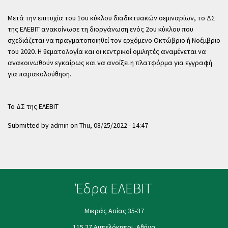
Μετά την επιτυχία του 1ου κύκλου διαδικτυακών σεμιναρίων, το ΔΣ
της ΕΛΕΒΙΤ ανακοίνωσε τη διοργάνωση ενός 2ου κύκλου που
σχεδιάζεται να πραγματοποιηθεί τον ερχόμενο Οκτώβριο ή Νοέμβριο
του 2020. Η θεματολογία και οι κεντρικοί ομιλητές αναμένεται να
ανακοινωθούν εγκαίρως και να ανοίξει η πλατφόρμα για εγγραφή
για παρακολούθηση.
Το ΔΣ της ΕΛΕΒΙΤ
Submitted by
admin
on
Thu, 08/25/2022 - 14:47
Έδρα ΕΛΕΒΙΤ
Μικράς Ασίας 35-37
115 27 Αμπελόκηποι, Αθήνα