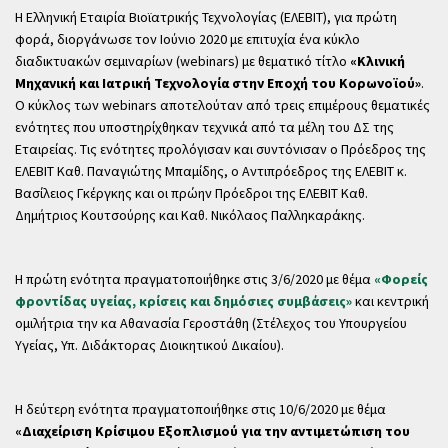
Η Ελληνική Εταιρία Βιοϊατρικής Τεχνολογίας (ΕΛΕΒΙΤ), για πρώτη
φορά, διοργάνωσε τον Ιούνιο 2020 με επιτυχία ένα κύκλο
διαδικτυακών σεμιναρίων (webinars) με θεματικό τίτλο
«Κλινική
Μηχανική και Ιατρική Τεχνολογία στην Εποχή του Κορωνοϊού»
.
Ο κύκλος των webinars αποτελούταν από τρεις επιμέρους θεματικές
ενότητες που υποστηρίχθηκαν τεχνικά από τα μέλη του ΔΣ της
Εταιρείας. Τις ενότητες προλόγισαν και συντόνισαν ο Πρόεδρος της
ΕΛΕΒΙΤ Καθ. Παναγιώτης Μπαμίδης, ο Αντιπρόεδρος της ΕΛΕΒΙΤ κ.
Βασίλειος Γκέργκης και οι πρώην Πρόεδροι της ΕΛΕΒΙΤ Καθ.
Δημήτριος Κουτσούρης και Καθ. Νικόλαος Παλληκαράκης.
Η πρώτη ενότητα πραγματοποιήθηκε στις 3/6/2020 με θέμα
«Φορείς
φροντίδας υγείας, κρίσεις και δημόσιες συμβάσεις»
και κεντρική
ομιλήτρια την κα Αθανασία Γεροστάθη (Στέλεχος του Υπουργείου
Υγείας, Υπ. Διδάκτορας Διοικητικού Δικαίου).
Η δεύτερη ενότητα πραγματοποιήθηκε στις 10/6/2020 με θέμα
«Διαχείριση Κρίσιμου Εξοπλισμού για την αντιμετώπιση του