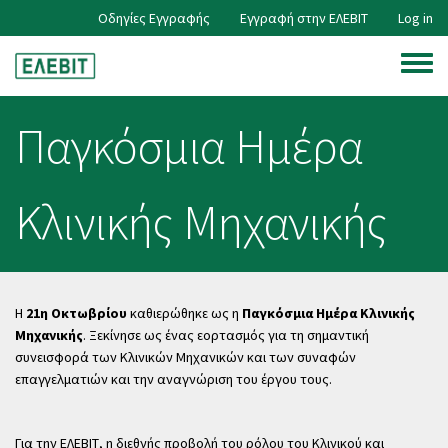
Skip
Οδηγίες Εγγραφής
Εγγραφή στην ΕΛΕΒΙΤ
Log in
User
to
main
Toggle
content
account
menu
Παγκόσμια Ημέρα
menu
Κλινικής Μηχανικής
Η
21η Οκτωβρίου
καθιερώθηκε ως η
Παγκόσμια Ημέρα Κλινικής
Μηχανικής
. Ξεκίνησε ως ένας εορτασμός για τη σημαντική
συνεισφορά των Κλινικών Μηχανικών και των συναφών
επαγγελματιών και την αναγνώριση του έργου τους.
Για την ΕΛΕΒΙΤ, η διεθνής προβολή του ρόλου του Κλινικού και