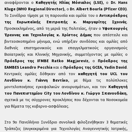
αναφέρονται ο
Καθηγητής Ηλίας Μόσιαλος (LSE)
, ο
Dr. Hans
Kluge (WHO Regional Director)
, ο
Dr. Albert Bourla (Pfizer CEO)
.
Το Συνέδριο τίμησε με τη παρουσία και ομιλία του ο
Αντιπρόεδρος
της Ευρωπαϊκής Επιτροπής κ. Μαργαρίτης Σχοινάς
.
Προσκεκλημένος, από τη μεριά της Πολιτείας, ήταν ο
Υφυπουργός
Έρευνας και Τεχνολογίας κ. Χρίστος Δήμας
που απέστειλε και
βιντεοσκοπημένο μήνυμα, ενώ υπήρξαν συνδέσεις και ομιλίες από
διεθνείς επιστημονικούς και επαγγελματικούς οργανισμούς
Βιοϊατρικής και Κλινικής Μηχανικής, συμμετέχοντας με ομιλίες ο
Πρόεδρος της IFMBE Ratko Magjareviz
, ο
Πρόεδρος της
EAMBES Leandro Pecchia
και ο
Πρόεδρος της GCEA, Yadin David
.
Κεντρικές ομιλίες δόθηκαν από τον
καθηγητή του UCL του
Λονδίνου κ. Γιάννη Βεντίκο
, με θέμα τις πολύπλοκες
μοντελοποιήσεις εγκεφαλικών ανευρυσμάτων, και τον
Καθηγητή
του Πανεπιστημίου City του Λονδίνου κ. Γιώργο Σπανουδάκη
,
σχετικά με τις σύγχρονες προκλήσεις που δέχονται τα Νοσοκομεία
για θέματα της κυβερνο-ασφάλειας.
Στο 9ο Πανελλήνιο Συνέδριο συνολικά φιλοξενήθηκαν 3 θεματικές
Τράπεζες (συγκεκριμένα για Τεχνολογίες Αναγεννητικής Ιατρικής,