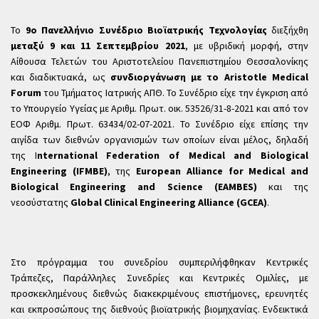
Το
9ο Πανελλήνιο Συνέδριο Βιοϊατρικής Τεχνολογίας
διεξήχθη
μεταξύ 9 και 11 Σεπτεμβρίου 2021
, με υβριδική μορφή, στην
Αίθουσα Τελετών του Αριστοτελείου Πανεπιστημίου Θεσσαλονίκης
και διαδικτυακά, ως
συνδιοργάνωση με το Aristotle Medical
Forum
του Τμήματος Ιατρικής ΑΠΘ. Το Συνέδριο είχε την έγκριση από
το Υπουργείο Υγείας με Αριθμ. Πρωτ. οικ. 53526/31-8-2021 και από τον
ΕΟΦ Αριθμ. Πρωτ. 63434/02-07-2021. Το Συνέδριο είχε επίσης την
αιγίδα των διεθνών οργανισμών των οποίων είναι μέλος, δηλαδή
της I
nternational Federation of Medical and Biological
Engineering (IFMBE)
, της
European Alliance for Medical and
Biological Engineering and Science (EAMBES)
και της
νεοσύστατης
Global Clinical Engineering Alliance (GCEA)
.
Στο πρόγραμμα του συνεδρίου συμπεριλήφθηκαν Κεντρικές
Τράπεζες, Παράλληλες Συνεδρίες και Κεντρικές Ομιλίες, με
προσκεκλημένους διεθνώς διακεκριμένους επιστήμονες, ερευνητές
και εκπροσώπους της διεθνούς βιοϊατρικής βιομηχανίας. Ενδεικτικά