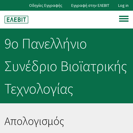
Skip
Οδηγίες Εγγραφής
Εγγραφή στην ΕΛΕΒΙΤ
Log in
User
to
main
Toggle
content
account
menu
9ο Πανελλήνιο
menu
Συνέδριο Βιοϊατρικής
Τεχνολογίας
Απολογισμός