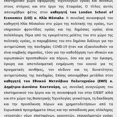
επιστημονικό χώρο εφαρμογής τεχνολογιών υγείας και συνεπώς
στους στόχους και στο έργο της Εταιρείας. Ο τίτλος αυτός
απονεμήθηκε φέτος στον
καθηγητή του London School of
Economics (LSE) κ. Ηλία Μόσιαλο
. Η συνολική συνεισφορά του
καθηγητή Ηλία Μόσιαλου στο χώρο της πολιτικής της υγείας, των
υπηρεσιών φροντίδας υγείας και της δημόσιας υγείας είναι
πολύπλευρη. Πέρα από τις εγκυρότατες μελέτες του στο χώρο της
πολιτικής υγείας, οι παρεμβάσεις του στο δημόσιο διάλογο για την
αντιμετώπιση της πανδημίας COVID-19 ήταν και εξακολουθούν να
είναι κομβικής σημασίας, τόσο για την καθοδήγηση των εθνικών και
ευρωπαϊκών προσπαθειών και πόρων, όσο και για την έγκαιρη,
έγκυρη και αποτελεσματική ενημέρωση του κοινού για τις
πραγματικές συνθήκες, τον κίνδυνο και τις δυνατότητες
αντιμετώπισης της πανδημίας. Επίσης απονεμήθηκε μετάλλιο στον
καθηγητή του Εθνικού Μετσόβιου Πολυτεχνείου (ΕΜΠ) κ.
Δημήτριο-Διονύσιο Κουτσούρη
, ως συνολική αναγνώριση του
επιστημονικού του έργου και τη συνεισφορά του στην ΕΛΕΒΙΤ αλλά
και στο χώρο της Βιοϊατρικής Τεχνολογίας γενικότερα, τη διεκδίκηση
και την προσέλκυση πόρων και χρηματοδοτήσεων από τα
Ευρωπαϊκά προγράμματα όπως και την εκπαίδευση μιας ολόκληρης
«στρατιάς» νέων επιστημόνων, ερευνητών, επαγγελματιών υγείας