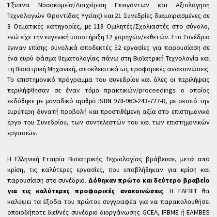
Έξυπνα Νοσοκομεία/Διαχείριση Επειγόντων και Αξιολόγηση
Τεχνολογιών Φροντίδας Υγείας) και 21 Συνεδρίες διαμοιρασμένες σε
8 Θεματικές κατηγορίες, με 118 Ομιλητές/Σχολιαστές στο σύνολο,
ενώ είχε την ευγενική υποστήριξη 12 χορηγών/εκθετών. Στο Συνέδριο
έγιναν επίσης συνολικά αποδεκτές 52 εργασίες για παρουσίαση σε
ένα ευρύ φάσμα θεματολογίας πάνω στη Βιοϊατρική Τεχνολογία και
τη Βιοϊατρική Μηχανική, αποκλειστικά ως προφορικές ανακοινώσεις.
Το επιστημονικό πρόγραμμα του συνεδρίου και όλες οι περιλήψεις
περιλήφθησαν σε έναν τόμο πρακτικών/proceedings ο οποίος
εκδόθηκε με μοναδικό αριθμό ISBN 978-960-243-727-8, με σκοπό την
ευρύτερη δυνατή προβολή και προστιθέμενη αξία στο επιστημονικό
έργο του Συνεδρίου, των συντελεστών του και των επιστημονικών
εργασιών.
Η Ελληνική Εταιρία Βιοϊατρικής Τεχνολογίας βράβευσε, μετά από
κρίση, τις καλύτερες εργασίες, που υποβλήθηκαν για κρίση και
παρουσίαση στο συνέδριο.
Δόθηκαν πρώτο και δεύτερο βραβείο
για τις καλύτερες προφορικές ανακοινώσεις
. Η ΕΛΕΒΙΤ θα
καλύψει τα έξοδα του πρώτου συγγραφέα για να παρακολουθήσει
οποιοδήποτε διεθνές συνέδριο διοργάνωσης GCEA, IFBME ή EAMBES