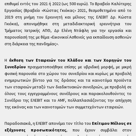
επιθυμεί εντός του 2021 ή 2022 (ως 500 ευρώ). Το Βραβείο Καλύτερης
Εργασίας (Βραβείο «Κώστας Γκιόκας» 2021, θεσμοθετημένο από το
2019 στη μνήμη του Ερευνητή και μέλους της ΕΛΕΒΙΤ Δρ. Κώστα
Γκιόκα), απονεμήθηκε στη μεταδιδακτορική ερευνήτρια του
Τμήματος Ιατρικής ΑΠΘ, Δρ Ελένη Ντάφλη για την εργασία και
παρουσίασή της με θέμα «Εικονικοί Ασθενείς για εκπαίδευση ασθενών
στη διάρκεια της πανδημίας».
Η
έκθεση των Εταιρειών του Κλάδου και των Χορηγών του
Συνεδρίου
πραγματοποιήθηκε επίσης με υβριδική μορφή, με μικρή
φυσική παρουσία στο χώρου του συνεδρίου και κυρίως με προβολή
ενημερωτικών βίντεο για τις δράσεις και τα καινοτόμα προϊόντα
των εταιρειών μεταξύ των διαδικτυακών συνεδριών, με προβολή σε
όλους τους εγγεγραμμένους συνέδρους και παρακολουθούντες το
Συνέδριο της ΕΛΕΒΙΤ και το AMF, πολλαπλασιάζοντας την απήχηση
της εικόνας και των καινοτομιών των συμμετεχόντων εταιρειών.
Παραδοσιακά, η ΕΛΕΒΙΤ απονέμει τον τίτλο του
Επίτιμου Μέλους σε
εξέχουσες προσωπικότητες
, που έχουν συμβάλει στον