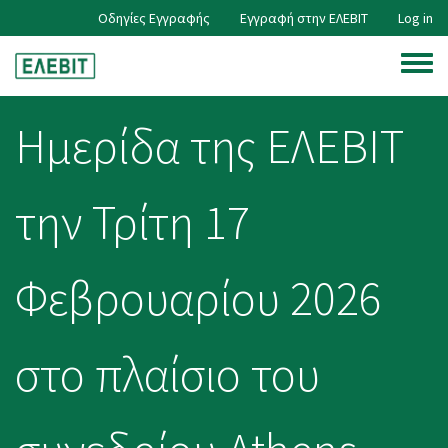
Skip
Οδηγίες Εγγραφής
Εγγραφή στην ΕΛΕΒΙΤ
Log in
User
to
main
Toggle
content
account
menu
Ημερίδα της ΕΛΕΒΙΤ
menu
την Τρίτη 17
Φεβρουαρίου 2026
στο πλαίσιο του