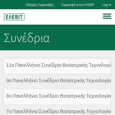
Skip
Οδηγίες Εγγραφής
Εγγραφή στην ΕΛΕΒΙΤ
Log in
User
to
main
Toggle
content
account
menu
Συνέδρια
menu
11ο Πανελλήνιο Συνέδριο Βιοϊατρικής Τεχνολογία
9ο Πανελλήνιο Συνέδριο Βιοϊατρικής Τεχνολογίας
8ο Πανελλήνιο Συνέδριο Βιοϊατρικής Τεχνολογίας
7ο Πανελλήνιο Συνέδριο Βιοϊατρικής Τεχνολογίας