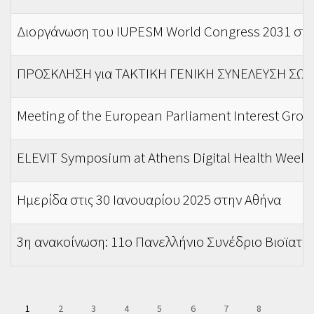
Διοργάνωση του IUPESM World Congress 2031 στ
ΠΡΟΣΚΛΗΣΗ για ΤΑΚΤΙΚΗ ΓΕΝΙΚΗ ΣΥΝΕΛΕΥΣΗ ΣΩ
Meeting of the European Parliament Interest Gro
ELEVIT Symposium at Athens Digital Health Week 
Ημερίδα στις 30 Ιανουαρίου 2025 στην Αθήνα
3η ανακοίνωση: 11ο Πανελλήνιο Συνέδριο Βιοϊατρι
Pagination
Current
1
Page
2
Page
3
Page
4
Page
5
Page
6
Page
7
Page
8