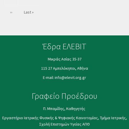
page
Next
››
Last
Last »
page
page
Έδρα ΕΛΕΒΙΤ
Μικράς Ασίας 35-37
115 27 Αμπελόκηποι, Αθήνα
E-mail:
info@elevit.org.gr
Γραφείο Προέδρου
Π. Μπαμίδης, Καθηγητής
Εργαστήριο Ιατρικής Φυσικής & Ψηφιακής Καινοτομίας, Τμήμα Ιατρικής,
Σχολή Επιστημών Υγείας ΑΠΘ