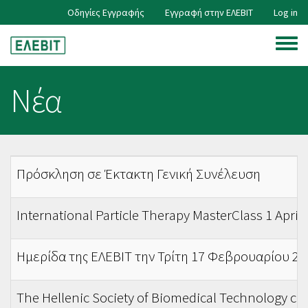
Skip
Οδηγίες Εγγραφής
Εγγραφή στην ΕΛΕΒΙΤ
Log in
User
to
main
Toggle
content
account
menu
Νέα
menu
Πρόσκληση σε Έκτακτη Γενική Συνέλευση
International Particle Therapy MasterClass 1 April
Ημερίδα της ΕΛΕΒΙΤ την Τρίτη 17 Φεβρουαρίου 202
The Hellenic Society of Biomedical Technology cel