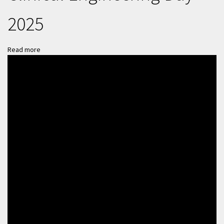
2025
Read more
about
The
Hellenic
Society
of
Biomedical
Technology
celebrates
the
Global
Clinical
Engineering
Day
2025