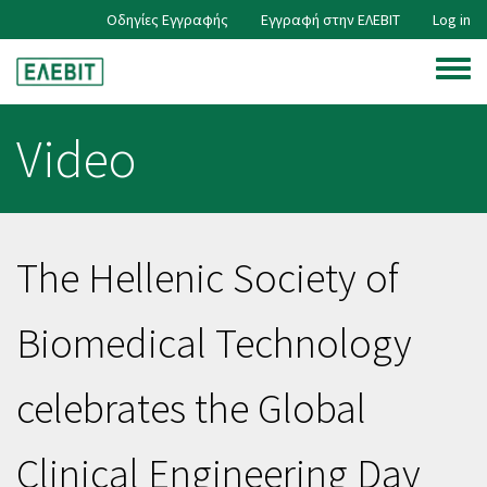
Skip
Οδηγίες Εγγραφής
Εγγραφή στην ΕΛΕΒΙΤ
Log in
User
to
main
Toggle
content
account
menu
Video
menu
The Hellenic Society of
Biomedical Technology
celebrates the Global
Clinical Engineering Day