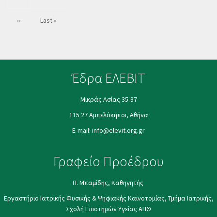
page
Next
››
Last
Last »
page
page
Έδρα ΕΛΕΒΙΤ
Μικράς Ασίας 35-37
115 27 Αμπελόκηποι, Αθήνα
E-mail:
info@elevit.org.gr
Γραφείο Προέδρου
Π. Μπαμίδης, Καθηγητής
Εργαστήριο Ιατρικής Φυσικής & Ψηφιακής Καινοτομίας, Τμήμα Ιατρικής,
Σχολή Επιστημών Υγείας ΑΠΘ