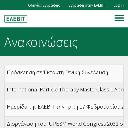
Skip
Οδηγίες Εγγραφής
Εγγραφή στην ΕΛΕΒΙΤ
Log in
User
to
main
Toggle
content
account
menu
Ανακοινώσεις
menu
Πρόσκληση σε Έκτακτη Γενική Συνέλευση
International Particle Therapy MasterClass 1 April
Ημερίδα της ΕΛΕΒΙΤ την Τρίτη 17 Φεβρουαρίου 202
Διοργάνωση του IUPESM World Congress 2031 στ