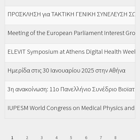
ΠΡΟΣΚΛΗΣΗ για ΤΑΚΤΙΚΗ ΓΕΝΙΚΗ ΣΥΝΕΛΕΥΣΗ ΣΩ
Meeting of the European Parliament Interest Gro
ELEVIT Symposium at Athens Digital Health Week 
Ημερίδα στις 30 Ιανουαρίου 2025 στην Αθήνα
3η ανακοίνωση: 11ο Πανελλήνιο Συνέδριο Βιοϊατρι
IUPESM World Congress on Medical Physics and B
Pagination
Current
1
Page
2
Page
3
Page
4
Page
5
Page
6
Page
7
Page
8